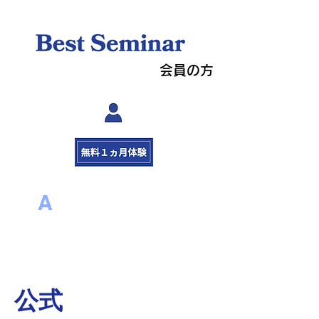
会員の方
A
MBASSADOR
アンバサダー
​公式​