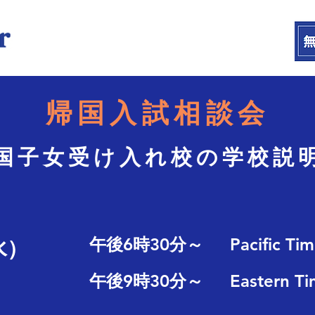
帰国入試相談会
国子女受け入れ校の学校説
午後6時30分～ Pacific Tim
水）
午後9時30分～ Eastern Ti