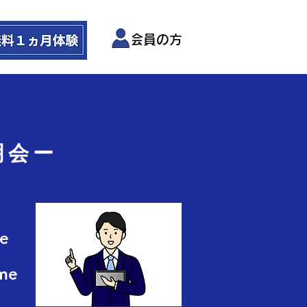
会員の方
明会ー
e
me